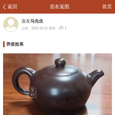
首页
返回
壶友返图
壶友
马先生
山东
2022-10-31 发布
1
养壶效果