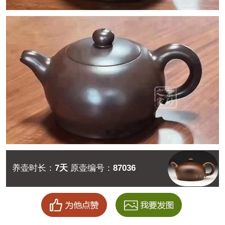
养壶时长：
7天
原壶编号：
87036