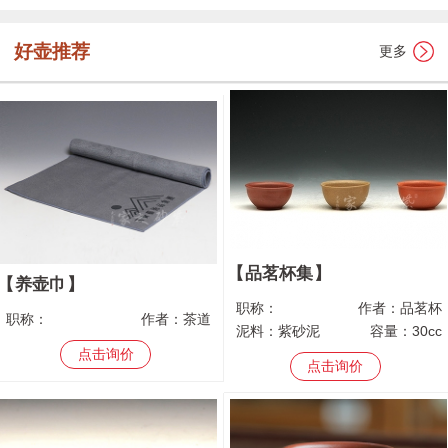
好壶推荐
更多
品茗杯集
养壶巾
职称：
作者：
品茗杯
职称：
作者：
茶道
泥料：
紫砂泥
容量：
30cc
点击询价
点击询价