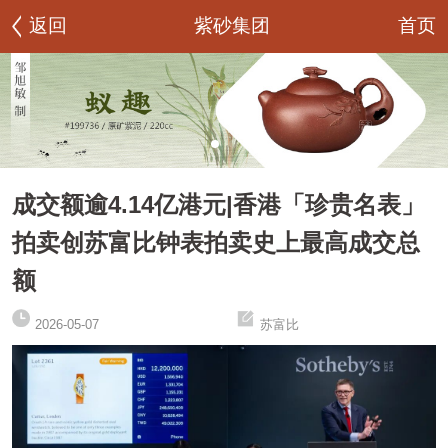
首页
返回
紫砂集团
成交额逾4.14亿港元|香港「珍贵名表」
拍卖创苏富比钟表拍卖史上最高成交总
额
2026-05-07
苏富比