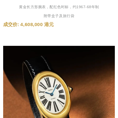
黄金长方形腕表，配红色时标，约1967-68年制
附带盒子及旅行袋
成交价:
4,608,000
港
元