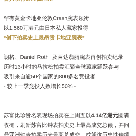
罕有黄金卡地亚伦敦Crash腕表领衔
以1,560万港元由日本私人藏家投得
*创下拍卖史上最昂贵卡地亚腕表*
朗格、
Daniel Roth
及百达翡丽腕表再创拍卖纪录
历时13小时的马拉松拍卖汇聚全球藏家踊跃参与
吸引来自逾50个国家的800多名竞投者
- 较上一季竞投人数增长50% -
苏富比珍贵名表现场拍卖在上周五以
4.14亿港元
圆满
收槌，刷新苏富比钟表拍卖史上最高成交总额，并问
鼎亚洲钟表拍卖历来最高总成交。成就这历史性佳绩