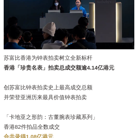
苏富比香港为钟表拍卖树立全新标杆
香港
「
珍贵名表
」
拍卖总成交额逾4.14亿港元
创苏富比钟表拍卖史上最高成交总额
并荣登亚洲历来最具价值钟表拍卖
「卡地亚之形韵：古董腕表珍藏系列
」
香港82件拍品全数成交
合共录得1.08亿港元