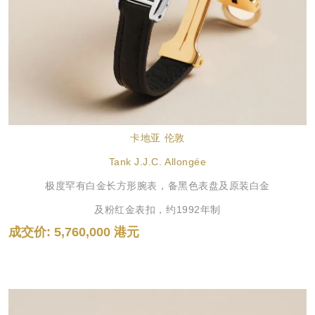
卡地亚 伦敦
Tank J.J.C. Allongée
极度罕有白金长方形腕表，备黑色表盘及原装白金
及粉红金表扣，
约1992年制
成交价: 5,760,000 港元