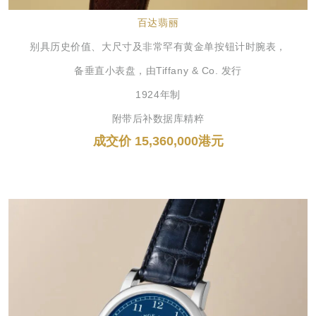
百达翡丽
别具历史价值、大尺寸及非常罕有黄金单按钮计时腕表，
备垂直小表盘，由Tiffany & Co. 发行
1924年制
附带后补数据库精粹
成交价 15,360,000港元