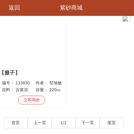
返回
紫砂商城
掇子
编号：
133830
作者：
邹旭敏
泥料：
吉黄泥
容量：
220cc
立即询价
首页
上一页
1/1
下一页
尾页