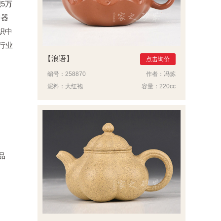
5万
香器
织中
行业
浪语
点击询价
编号：
258870
作者：
冯炼
泥料：
大红袍
容量：
220cc
品