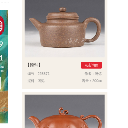
德钟
点击询价
编号：
258871
作者：
冯炼
泥料：
团泥
容量：
200cc