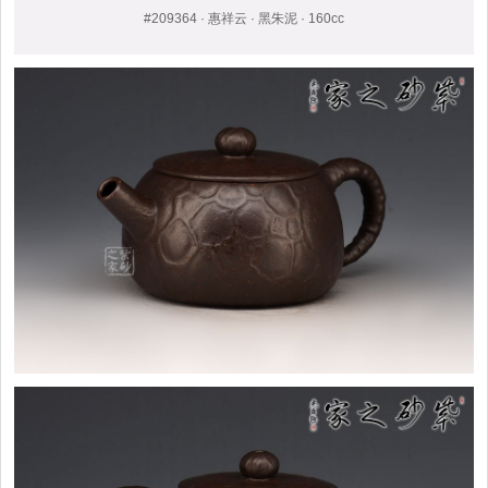
#209364 · 惠祥云 · 黑朱泥 · 160cc