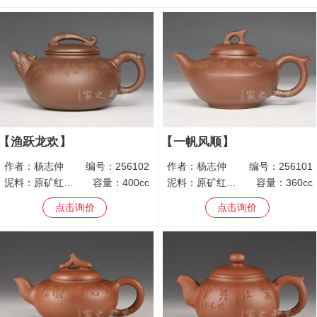
渔跃龙欢
一帆风顺
作者：
杨志仲
编号：
256102
作者：
杨志仲
编号：
256101
泥料：
原矿红皮龙
容量：
400cc
泥料：
原矿红皮龙
容量：
360cc
点击询价
点击询价