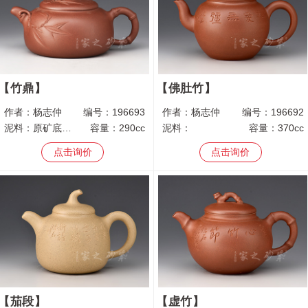
竹鼎
佛肚竹
作者：
杨志仲
编号：
196693
作者：
杨志仲
编号：
196692
泥料：
原矿底槽青
容量：
290cc
泥料：
容量：
370cc
点击询价
点击询价
茄段
虚竹