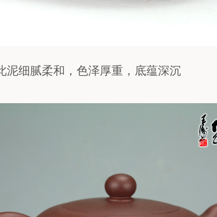
此泥细腻柔和，色泽厚重，底蕴深沉