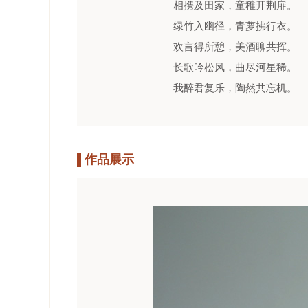
相携及田家，童稚开荆扉。
绿竹入幽径，青萝拂行衣。
欢言得所憩，美酒聊共挥。
长歌吟松风，曲尽河星稀。
我醉君复乐，陶然共忘机。
作品展示