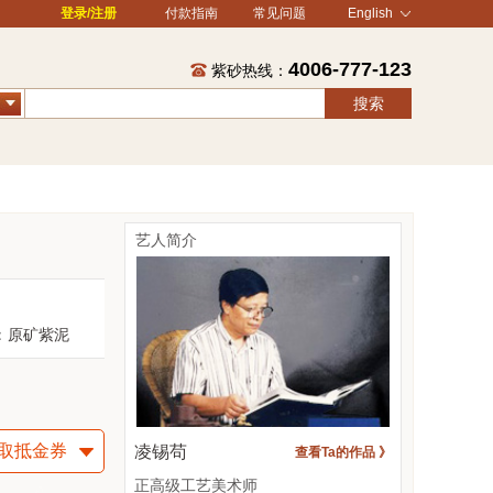
登录/注册
付款指南
常见问题
English
4006-777-123
紫砂热线：
搜索
艺人简介
：
原矿紫泥
取抵金券
凌锡苟
查看Ta的作品 》
正高级工艺美术师