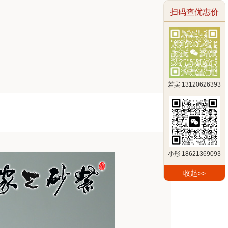
扫码查优惠价
若宾 13120626393
小彤 18621369093
收起>>