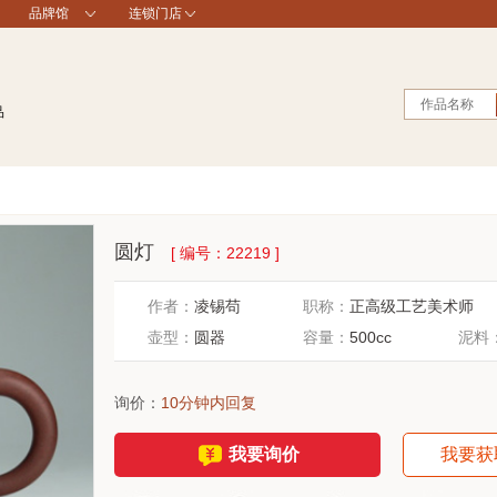
品牌馆
连锁门店
作品名称
品
圆灯
[ 编号：
22219
]
作者：
凌锡苟
职称：
正高级工艺美术师
壶型：
圆器
容量：
500cc
泥料
询价：
10分钟内回复
我要询价
我要获