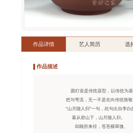
作品详情
艺人简历
选
作品描述
圆灯壶是传统器型，以传统为基
把与弯流，无一不是在向传统致敬
“山月随人归”一句，此句出自李
暮从碧山下，山月随人归。
却顾所来径，苍苍横翠微。