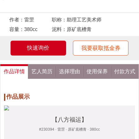
作者：
雷罡
职称：
助理工艺美术师
容量：
380cc
泥料：
原矿底槽青
快速询价
我要获取抵金券
作品详情
艺人简历
选择理由
使用保养
付款方式
作品展示
【八方福运】
#230394 · 雷罡 · 原矿底槽青 · 380cc