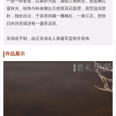
一壶一杯套壶，以紫砂为底，撷取江南秋意。壶盖枫红
凝秋光，钮饰与杯身缀以天然雨花石肌理，器型温润质
朴，独饮自洽，于茶席间藏一瓣枫红、一捧江石，把秋
日的诗意揉进每一盏茶汤里。
张旭辰手制，由正高省名人蒋建军监制并装饰
作品展示