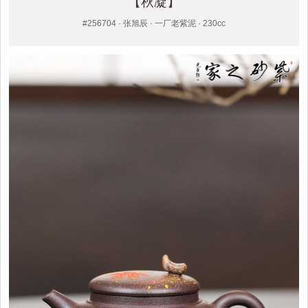
【秋凝】
#256704 · 张旭辰 · 一厂老紫泥 · 230cc