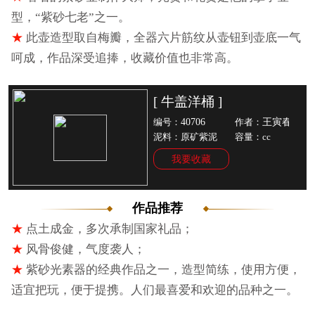
型，“紫砂七老”之一。
★
此壶造型取自梅瓣，全器六片筋纹从壶钮到壶底一气
呵成，作品深受追捧，收藏价值也非常高。
[ 牛盖洋桶 ]
40706
王寅春
编号：
作者：
泥料：原矿紫泥
容量：cc
我要收藏
作品推荐
★
点土成金，多次承制国家礼品；
★
风骨俊健，气度袭人；
★
紫砂光素器的经典作品之一，造型简练，使用方便，
适宜把玩，便于提携。人们最喜爱和欢迎的品种之一。