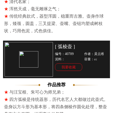
★
清代名家；
★
浑然天成，毫无雕琢之气；
★
传统经典款式，器型浑圆，稳重而古雅。壶身作球
形，矮颈，圆盖，三叉提梁、壶嘴、壶钮均塑成树枝
状，巧用色泥，式色俱佳。
[ 弧棱壶 ]
40709
吴云根
编号：
作者：
泥料：
容量：cc
我要收藏
作品推荐
★
与汪宝根、朱可心为师兄弟；
★
四方弧棱是传统器形，历代名艺人大都做过此壶式。
壶身以方斗形为基本形，将四条侧棱作圆化处理，整壶