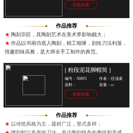
我要收藏
作品推荐
★
陶刻宗匠，其陶刻艺术在美术界影响颇大；
★
作品以书画功底入陶刻，精工细琢，刻绘刀法利落，
情趣韵味高雅，是大师全手工制作的典范。
[ 粉段泥花脚帽筒 ]
36893
任淦庭
编号：
作者：
泥料：
容量：cc
我要收藏
作品推荐
★
以传统风格为主，题材广泛，形式多样；
★
镌刻时以多变的刀法，表达陶刻线条的趣味和美感，