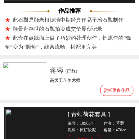
作品推荐
★
此石瓢是顾老根据清中期经典作品子冶石瓢制作
★
顾景舟存世的石瓢拍卖成交价屡创记录
★
此壶在点线面上做了巧妙的处理创作，把原作的“锋
角”变为“圆角”，线条流畅、搭配更完美
蒋蓉
(已故)
高级工艺美术师
赏析更多作品
[ 青蛙荷花套具 ]
109634
蒋蓉
编号：
作者：
泥料：原矿段泥
容量：470cc