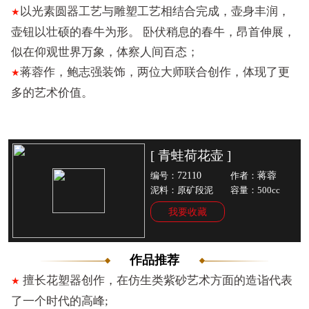
以光素圆器工艺与雕塑工艺相结合完成，壶身丰润，
★
壶钮以壮硕的春牛为形。 卧伏稍息的春牛，昂首伸展，
似在仰观世界万象，体察人间百态；
蒋蓉作，鲍志强装饰，两位大师联合创作，体现了更
★
多的艺术价值。
[ 青蛙荷花壶 ]
72110
蒋蓉
编号：
作者：
泥料：原矿段泥
容量：500cc
我要收藏
作品推荐
擅长花塑器创作，在仿生类紫砂艺术方面的造诣代表
★
了一个时代的高峰;