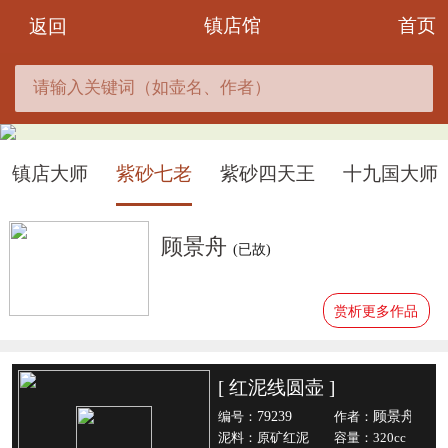
首页
镇店馆
返回
镇店大师
紫砂七老
紫砂四天王
十九国大师
顾景舟
(已故)
赏析更多作品
[ 红泥线圆壶 ]
79239
顾景舟
编号：
作者：
泥料：原矿红泥
容量：320cc