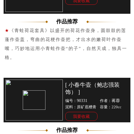
我要收藏
作品推荐
★
《青蛙荷花套具》
以盛开的荷花作壶身，圆鼓鼓的莲
蓬作壶盖，弯曲的花梗作壶把，才出水的嫩荷叶作壶
嘴，巧妙地运用小青蛙作壶
“的子”，自然天成，独具一
格。
[ 小春牛壶（鲍志强装
饰） ]
90331
蒋蓉
编号：
作者：
泥料：原矿底槽青
容量：220cc
我要收藏
作品推荐