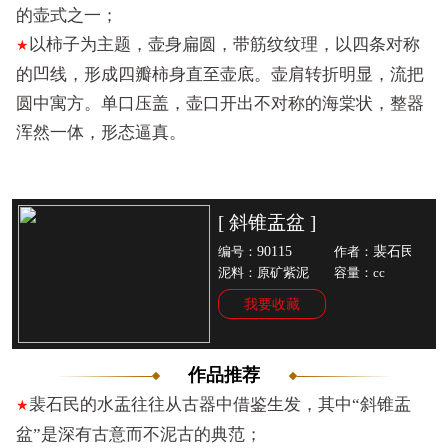
的壶式之一；
以柿子为主题，壶身扁圆，带筋纹纹理，以四条对称
★
的凹线，形成四瓣柿身直至壶底。壶肩转折明显，流把
圆中寓方。单口压盖，壶口开出不对称的海棠状，整器
浑然一体，形态逼真。
[ 斜锥盂盆 ]
90115
裴石民
编号：
作者：
泥料：原矿紫泥
容量：cc
我要收藏
作品推荐
裴石民的水盂往往从古器中借鉴生发，其中“斜锥盂
★
盆”是深有古意而不泥古的典范；