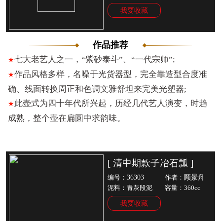
我要收藏
作品推荐
七大老艺人之一，“紫砂泰斗”、“一代宗师”;
★
作品风格多样，名噪于光货器型，完全靠造型合度准
★
确、线面转换周正和色调文雅舒坦来完美光塑器;
此壶式为四十年代所兴起，历经几代艺人演变，时趋
★
成熟，整个壶在扁圆中求韵味。
[ 清中期款子冶石瓢 ]
36303
顾景舟
编号：
作者：
泥料：青灰段泥
容量：360cc
我要收藏