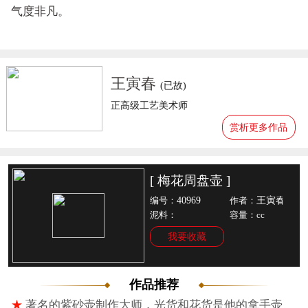
气度非凡。
王寅春
(已故)
正高级工艺美术师
赏析更多作品
[ 梅花周盘壶 ]
40969
王寅春
编号：
作者：
泥料：
容量：cc
我要收藏
作品推荐
★
著名的紫砂壶制作大师，光货和花货是他的拿手壶