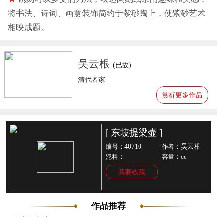
将书法、诗词、画意装饰简约于紫砂陶上，使紫砂艺术
相映成题。
吴云根
(已故)
清代名家
赏析更多作品
[ 东坡提梁壶 ]
40710
吴云根
编号：
作者：
泥料：
容量：cc
我要收藏
作品推荐