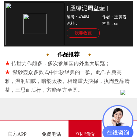
[ 墨绿泥周盘壶 ]
40484
王寅春
编号：
作者：
泥料：
容量：cc
我要收藏
作品推荐
★
传世力作颇多，多次参加国内外重大展览；
★
紫砂壶众多款式中比较经典的一款。此作古典高
雅，温润细腻，暗韵太极。相逢重大抉择，执周盘品清
茶，三思而后行，方能至方至圆。
官方APP
免费电话
立即询价
在线咨询