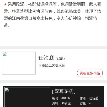
采用段泥，搭配紫泥绿泥等，色调活泼明丽，惹人喜
★
爱。整器造型比例协调匀称，线条流畅优美，体现了浓
烈的江南荷塘自然乡土特色，令人心矿神怡，增添情
趣。
任淦庭
(已故)
正高级工艺美术师
赏析更多作品
[ 双耳花瓶 ]
48176
任淦庭
编号：
作者：
泥料：紫砂泥
容量：cc