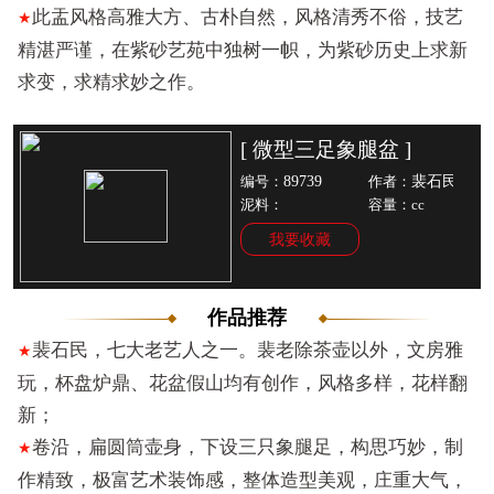
此盂风格高雅大方、古朴自然，风格清秀不俗，技艺
★
精湛严谨，在紫砂艺苑中独树一帜，为紫砂历史上求新
求变，求精求妙之作。
[ 微型三足象腿盆 ]
89739
裴石民
编号：
作者：
泥料：
容量：cc
我要收藏
作品推荐
裴石民，七大老艺人之一。裴老除茶壶以外，文房雅
★
玩，杯盘炉鼎、花盆假山均有创作，风格多样，花样翻
新；
卷沿，扁圆筒壶身，下设三只象腿足，构思巧妙，制
★
作精致，极富艺术装饰感，整体造型美观，庄重大气，