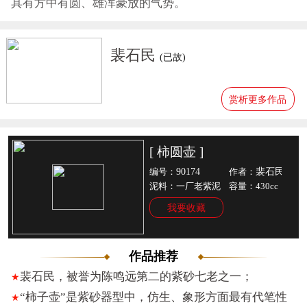
具有方中有圆、雄浑豪放的气势。
裴石民
(已故)
赏析更多作品
[ 柿圆壶 ]
90174
裴石民
编号：
作者：
泥料：一厂老紫泥
容量：430cc
我要收藏
作品推荐
裴石民，被誉为陈鸣远第二的紫砂七老之一；
★
“柿子壶”是紫砂器型中，仿生、象形方面最有代笔性
★