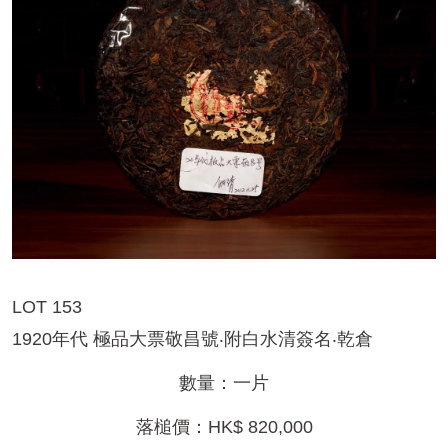
LOT 153
1920年代 極品大票敬昌號‧附白水清簽名‧乾倉
數量：一片
落槌價：HK$ 820,000