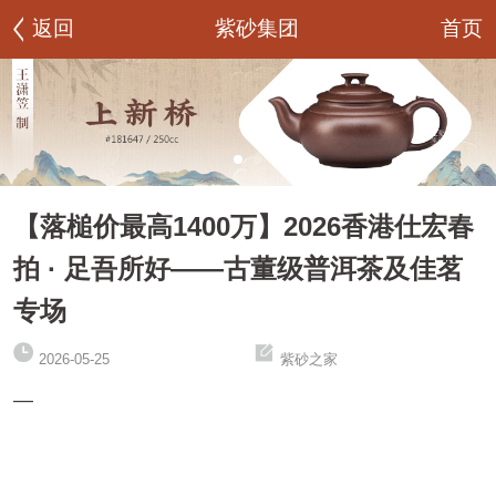
首页
返回
紫砂集团
【落槌价最高1400万】2026香港仕宏春
拍 · 足吾所好——古董级普洱茶及佳茗
专场
2026-05-25
紫砂之家
—