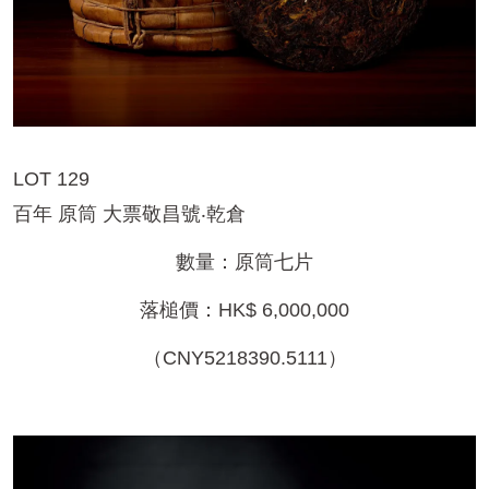
LOT 129
百年 原筒 大票敬昌號‧乾倉
數量：原筒七片
落槌價：HK$ 6,000,000
（CNY5218390.5111）