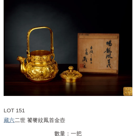
LOT 151
藏六
二世 饕餮紋鳳首金壺
數量：一把