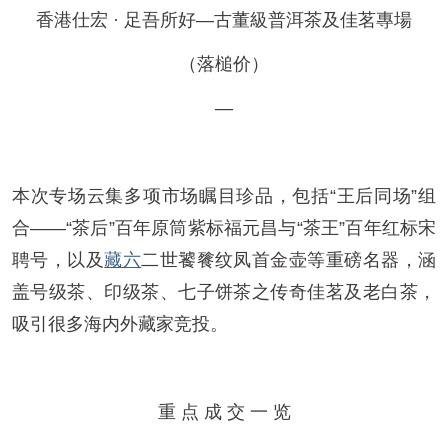
香港仕宏 · 足吾所好—古董級普洱茶及佳茗專場
（落槌价）
—
本次专场云集多项市场瞩目珍品，包括“王后同场”组
合——“茶后”百年原筒紫标福元昌与“茶王”百年红标宋
聘号，以及
藏六
二世饕餮纹凤首金壶等重磅名器，涵
盖号级茶、印级茶、七子饼茶之传奇佳茗及老白茶，
吸引很多海内外藏家竞投。
重 点 成 交 一 览