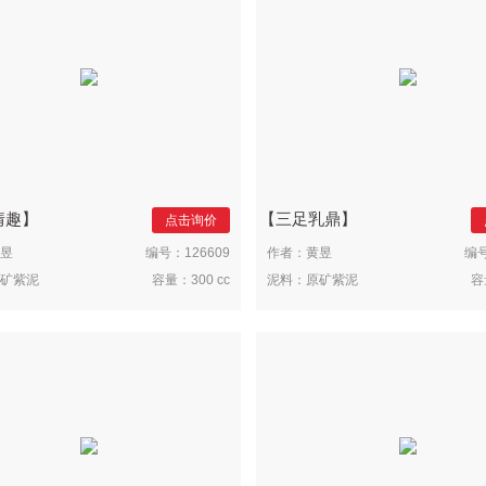
情趣
三足乳鼎
点击询价
昱
编号：
126609
作者：
黄昱
编
矿紫泥
容量：
300 cc
泥料：
原矿紫泥
容