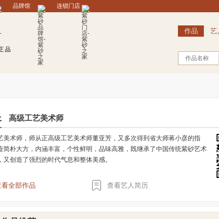
品牌馆
连锁门店
作品
艺
正品
作品名称
昱
高级工艺美术师
艺美术师，师从正高级工艺美术师董亚芳，又多次得到省大师蒋小彦的指
壶简朴大方，内涵丰富，个性鲜明，品味高雅，既继承了中国传统紫砂艺术
，又创造了强烈的时代气息和整体美感。
查看全部作品
查看艺人简历