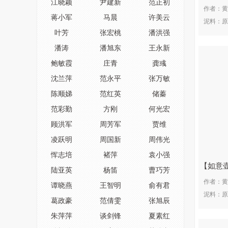
江晓颖
尹建新
范正初
作者：
黄
蒋小军
马晨
许美云
泥料：
原
叶芳
张宏桃
潘洪强
潘涛
潘旭东
王永新
鲍敏霞
庄青
龚彧
沈兰萍
范永平
张万敏
陈顺娣
范红英
储蓁
范彩勤
方刚
何光宏
顾洪军
周芳军
贾维
凌跃明
周国新
周伟光
恽志培
褚萍
袁小强
如意
陆亚英
杨笛
曹巧芳
作者：
黄
谭晓燕
王智明
俞有君
泥料：
原
葛政豪
范倩雯
张旭辰
朱萍萍
谈剑锋
夏素红