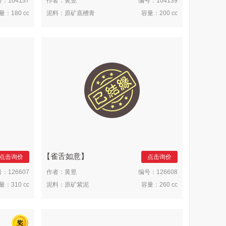
号：
104137
作者：
黄昱
编号：
104139
量：
180 cc
泥料：
原矿底槽青
容量：
200 cc
雀舌如意
点击询价
点击询价
号：
126607
作者：
黄昱
编号：
126608
量：
310 cc
泥料：
原矿紫泥
容量：
260 cc