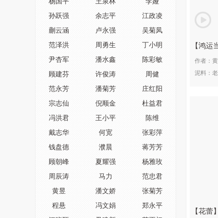
杨国平
王泉林
李娅
邵雪群
马建
王芳
孙跃强
余志平
江政凌
周渊
蒯云涵
卢永强
吴菊凤
范泽洪
周勇生
丁小明
鸿运
尹杏军
潘水鑫
陈彩敏
作者：
黄
泥料：
老
顾建芬
许俊涛
周健
范永芳
潘菊芳
庄红阳
宗志仙
倪顺金
杜益君
冯洪君
王小平
陈维
戴志华
何宽
张彩萍
钱盘德
濮晨
蒋芳芳
顾朝峰
夏耀强
杨雅玫
周辰涛
马力
范忠君
黄昱
潘文娇
张菊芳
程悬
冯文娟
郑永平
花蕾