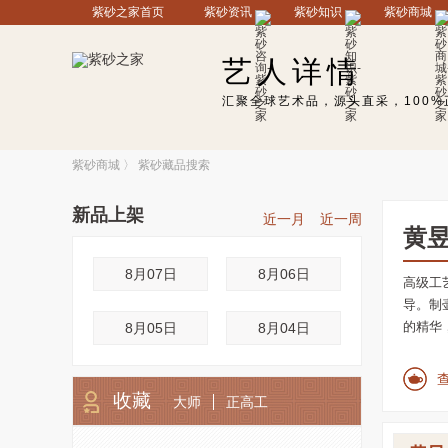
紫砂之家首页
紫砂资讯
紫砂知识
紫砂商城
艺人详情
汇聚全球艺术品，源头直采，100%
紫砂商城
〉
紫砂藏品搜索
新品上架
近一月
近一周
黄
8月07日
8月06日
高级工
导。制
的精华
8月05日
8月04日
收藏
大师
正高工