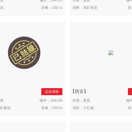
昱
编号：
104135
作者：
黄昱
编
泥
容量：
150 cc
泥料：
原矿朱泥
容
仿古
点击询价
昱
编号：
104140
作者：
黄昱
编
矿紫泥
容量：
150 cc
泥料：
大红袍
容