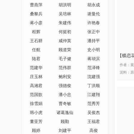
曹燕萍
胡洪明
胡永成
桑黎兵
吴培林
谢曼伦
蒋小彦
朱建伟
许艳春
程辉
何挺初
张正中
王石耕
咸仲英
潘持平
任航
顾道荣
史小明
蝶恋
陆君
毛子健
蒋琰滨
作者：
黄
范建华
范伟群
范泽锋
泥料：
原
庄玉林
鲍利安
沈建强
高湘君
强德俊
丁洪顺
范国歆
潘小忠
江建翔
徐雪娟
曹奇敏
范秀芳
韩小虎
诸葛逸仙
吴俊杰
董亚芳
顾勤
王福君
顾婷
刘建平
高俊