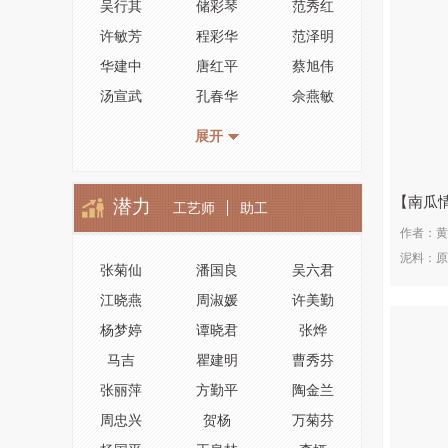
吴行其
储彩琴
范秀红
许敏芳
程彩华
范泽明
华建中
唐红平
蔡旭伟
汤宣武
孔春华
佘燕敏
王林仙
顾定荣
周新元
展开
徐暗华
陈丽英
尹月华
王卫明
毛建韦
王中民
南瓜
潜力
工艺师
助工
何卫枫
邵立平
汪成友
作者：
黄
崔龙喜
蒋爱英
李碧芳
泥料：
原
张菊仙
潘国良
吴六君
顾云峰
高潮龙
周俊智
江晓燕
周淑媛
许美勤
储亦斌
史志洪
徐维明
杨梦婷
谭晓君
张烨
蒋泽军
王奋良
王锡军
马吉
瞿建明
曹秀芬
许爱华
高卫萍
孙立强
张丽萍
方勤平
陶金兰
王国新
尹红英
勇跃军
周忠兴
贺杨
万菊芬
史福棠
徐克强
吴德荣