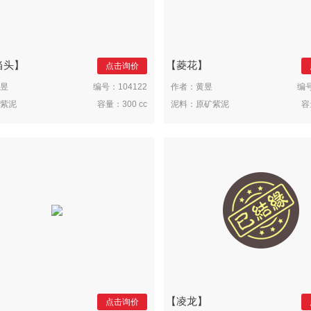
当头
菱花
点击询价
昱
编号：
104122
作者：
黄昱
编
紫泥
容量：
300 cc
泥料：
原矿紫泥
容
凌龙
点击询价