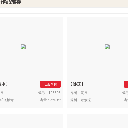
作品推荐
得水
佛莲
点击询价
昱
编号：
126606
作者：
黄昱
编
矿底槽青
容量：
350 cc
泥料：
老紫泥
容