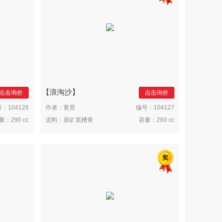
浪淘沙
点击询价
点击询价
号：
104126
作者：
黄昱
编号：
104127
量：
290 cc
泥料：
原矿底槽青
容量：
260 cc