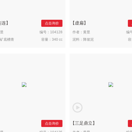
连连
虚扁
点击询价
昱
编号：
104128
作者：
黄昱
编
矿底槽青
容量：
340 cc
泥料：
降坡泥
容
三足鼎立
点击询价