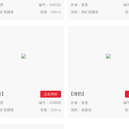
昱
编号：
104132
作者：
黄昱
编
矿底槽青
容量：
250 cc
泥料：
原矿底槽青
容
壶
清韵
点击询价
昱
编号：
126605
作者：
黄昱
编
矿底槽青
容量：
210 cc
泥料：
老紫泥
容