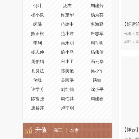
何叶
汤杰
刘建芳
杨小泉
许定华
杨秀芬
好运
闵璐
范建中
惠海勤
熊正根
范小君
严志军
作者：
黄
泥料：
原
李利
吴永明
周军明
杨志仲
施小马
杨伟倩
周伯娟
宋小卫
冯云华
孔良法
陈美艳
吴小军
储峰
吴顺洪
谈敏
许学芳
刘红仙
沈小平
陈富强
周伯其
周建春
唐黎萍
卢宁刚
升值
祥云
高工
名家