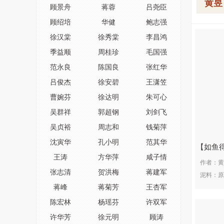
黄昱
顾景舟
蒋蓉
吕尧臣
顾绍培
华健
鲍志强
徐汉棠
徐秀棠
李昌鸿
季益顺
周桂珍
毛国强
范永良
陈国良
张红华
吕俊杰
徐安碧
王潇笠
曹婉芬
徐达明
朱可心
吴群祥
郭超钢
刘剑飞
吴贞裕
周志和
钱菊萍
沈寅华
孔小明
范其华
如鱼
王涛
方华萍
咸子情
作者：
黄
张志清
贺洪梅
蒋建军
泥料：
原
蒋峰
蒋菊芳
王杏军
陈宏林
杨瑶芬
许双军
许华芳
徐元明
顾涛