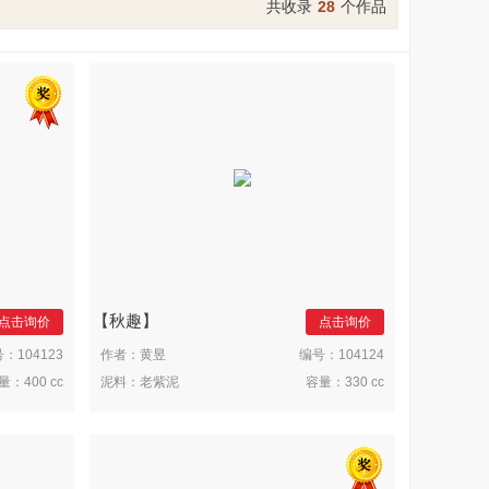
共收录
28
个作品
秋趣
点击询价
点击询价
号：
104123
作者：
黄昱
编号：
104124
量：
400 cc
泥料：
老紫泥
容量：
330 cc