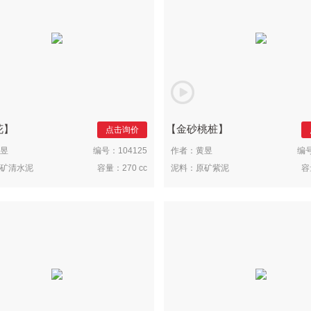
花
金砂桃桩
点击询价
昱
编号：
104125
作者：
黄昱
编
矿清水泥
容量：
270 cc
泥料：
原矿紫泥
容