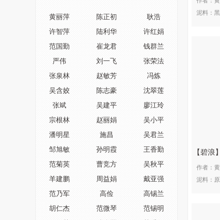
作者：
黄
泥料：
黑
黄丽萍
陈正初
耿浩
许智萍
陆利华
许红娟
范国勤
崔龙君
钱群兰
严伟
刘一飞
张荣法
张泉林
赵敏芳
冯炼
吴含姣
陈志豪
沈翠莲
张斌
吴建平
廖江玲
宗根林
赵丽娟
吴小平
潘明星
施昌
吴君兰
邹旭敏
孙明霞
王香勤
碧浪
范菊英
曹竞方
吴秋平
作者：
黄
羊建鹏
周益娟
戴亚强
泥料：
原
范乃军
高俭
高锡兰
胡仁杰
范微琴
范锡明