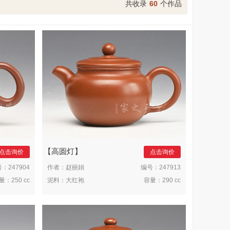
共收录
60
个作品
高圆灯
点击询价
点击询价
号：
247904
作者：
赵丽娟
编号：
247913
量：
250 cc
泥料：
大红袍
容量：
290 cc