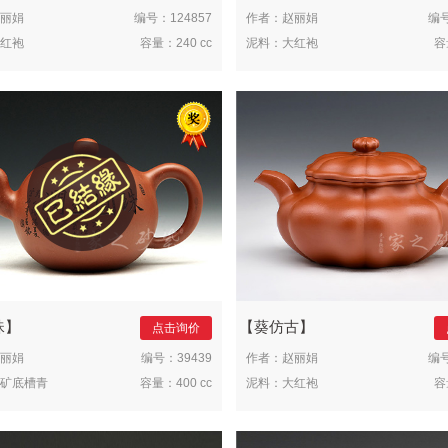
丽娟
编号：
124857
作者：
赵丽娟
编
红袍
容量：
240 cc
泥料：
大红袍
容
珠
葵仿古
点击询价
丽娟
编号：
39439
作者：
赵丽娟
编
矿底槽青
容量：
400 cc
泥料：
大红袍
容