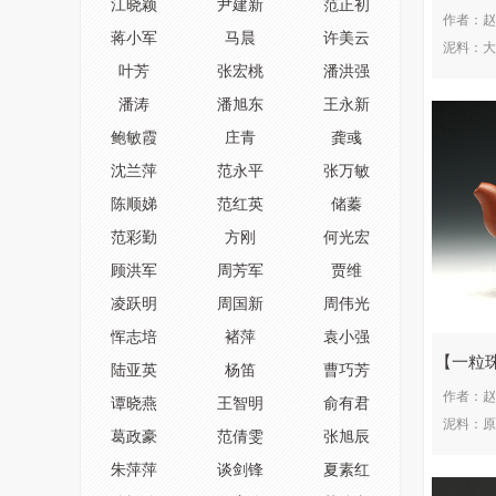
江晓颖
尹建新
范正初
作者：
赵
蒋小军
马晨
许美云
泥料：
大
叶芳
张宏桃
潘洪强
潘涛
潘旭东
王永新
鲍敏霞
庄青
龚彧
沈兰萍
范永平
张万敏
陈顺娣
范红英
储蓁
范彩勤
方刚
何光宏
顾洪军
周芳军
贾维
凌跃明
周国新
周伟光
恽志培
褚萍
袁小强
一粒
陆亚英
杨笛
曹巧芳
作者：
赵
谭晓燕
王智明
俞有君
泥料：
原
葛政豪
范倩雯
张旭辰
朱萍萍
谈剑锋
夏素红