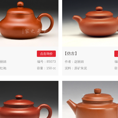
仿古
点击询价
丽娟
编号：
85073
作者：
赵丽娟
编
红袍
容量：
150 cc
泥料：
原矿朱泥
容