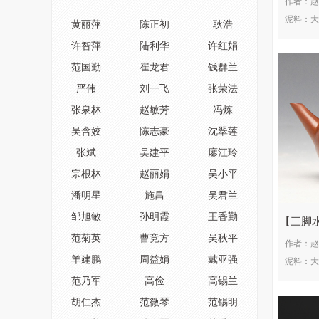
作者：
赵
泥料：
大
黄丽萍
陈正初
耿浩
许智萍
陆利华
许红娟
范国勤
崔龙君
钱群兰
严伟
刘一飞
张荣法
张泉林
赵敏芳
冯炼
吴含姣
陈志豪
沈翠莲
张斌
吴建平
廖江玲
宗根林
赵丽娟
吴小平
潘明星
施昌
吴君兰
邹旭敏
孙明霞
王香勤
三脚
范菊英
曹竞方
吴秋平
作者：
赵
羊建鹏
周益娟
戴亚强
泥料：
大
范乃军
高俭
高锡兰
胡仁杰
范微琴
范锡明