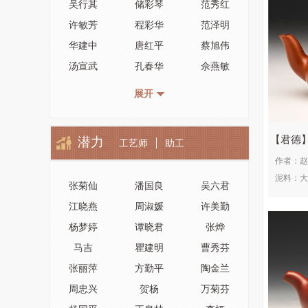
吴行其
储彩琴
范秀红
许敏芳
程彩华
范泽明
华建中
唐红平
蔡旭伟
汤宣武
孔春华
佘燕敏
王林仙
顾定荣
周新元
展开
徐暗华
陈丽英
尹月华
王卫明
毛建韦
王中民
君德
潜力
工艺师
助工
何卫枫
邵立平
汪成友
作者：
赵
崔龙喜
蒋爱英
李碧芳
泥料：
大
张菊仙
潘国良
吴六君
顾云峰
高潮龙
周俊智
江晓燕
周淑媛
许美勤
储亦斌
史志洪
徐维明
杨梦婷
谭晓君
张烨
蒋泽军
王奋良
王锡军
马吉
瞿建明
曹秀芬
许爱华
高卫萍
孙立强
张丽萍
方勤平
陶金兰
王国新
尹红英
勇跃军
周忠兴
贺杨
万菊芬
史福棠
徐克强
吴德荣