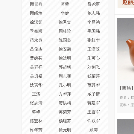
赵丽
顾景舟
蒋蓉
吕尧臣
顾绍培
华健
鲍志强
徐汉棠
徐秀棠
李昌鸿
季益顺
周桂珍
毛国强
范永良
陈国良
张红华
吕俊杰
徐安碧
王潇笠
曹婉芬
徐达明
朱可心
吴群祥
郭超钢
刘剑飞
吴贞裕
周志和
钱菊萍
沈寅华
孔小明
范其华
西施
王涛
方华萍
咸子情
作者：
赵
张志清
贺洪梅
蒋建军
泥料：
原
蒋峰
蒋菊芳
王杏军
陈宏林
杨瑶芬
许双军
许华芳
徐元明
顾涛