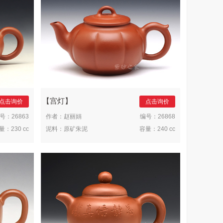
宫灯
点击询价
点击询价
号：
26863
作者：
赵丽娟
编号：
26868
量：
230 cc
泥料：
原矿朱泥
容量：
240 cc