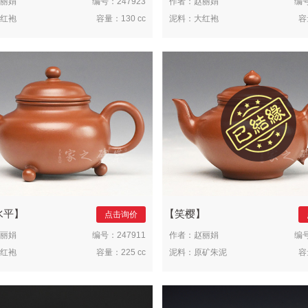
丽娟
编号：
247923
作者：
赵丽娟
编
红袍
容量：
130 cc
泥料：
大红袍
容
水平
笑樱
点击询价
丽娟
编号：
247911
作者：
赵丽娟
编
红袍
容量：
225 cc
泥料：
原矿朱泥
容