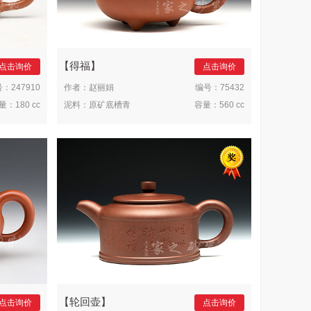
得福
点击询价
点击询价
号：
247910
作者：
赵丽娟
编号：
75432
量：
180 cc
泥料：
原矿底槽青
容量：
560 cc
轮回壶
点击询价
点击询价