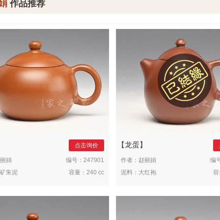
娟
作品推荐
龙蛋
点击询价
丽娟
编号：
247901
作者：
赵丽娟
编
矿朱泥
容量：
240 cc
泥料：
大红袍
容