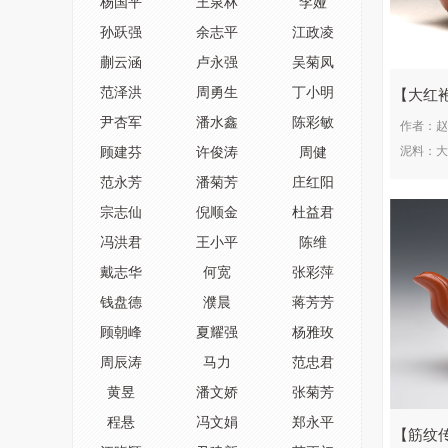
杨国平
王泉林
李娅
邵雪群
马建
王芳
孙跃强
余志平
江政凌
周渊
蒯云涵
卢永强
吴菊凤
范泽洪
周勇生
丁小明
大红
尹杏军
潘水鑫
陈彩敏
作者：
赵
泥料：
大
顾建芬
许俊涛
周健
范永芳
潘菊芳
庄红阳
宗志仙
倪顺金
杜益君
冯洪君
王小平
陈维
戴志华
何宽
张彩萍
钱盘德
濮晨
蒋芳芳
顾朝峰
夏耀强
杨雅玫
周辰涛
马力
范忠君
黄昱
潘文娇
张菊芳
程悬
冯文娟
郑永平
筋纹