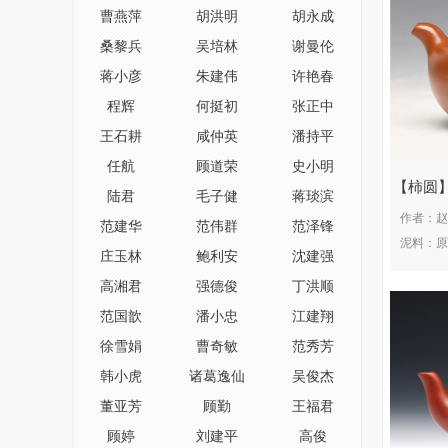
曹燕萍
胡洪明
胡永成
桑黎兵
吴培林
谢曼伦
蒋小彦
朱建伟
许艳春
程辉
何挺初
张正中
王石耕
咸仲英
潘持平
任航
顾道荣
史小明
柿圆
陆君
毛子健
蒋琰滨
作者：
赵
范建华
范伟群
范泽锋
泥料：
原
庄玉林
鲍利安
沈建强
高湘君
强德俊
丁洪顺
范国歆
潘小忠
江建翔
徐雪娟
曹奇敏
范秀芳
韩小虎
诸葛逸仙
吴俊杰
董亚芳
顾勤
王福君
顾婷
刘建平
高俊