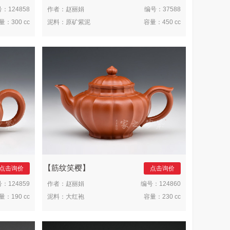
号：
124858
作者：
赵丽娟
编号：
37588
量：
300 cc
泥料：
原矿紫泥
容量：
450 cc
筋纹笑樱
点击询价
点击询价
号：
124859
作者：
赵丽娟
编号：
124860
量：
190 cc
泥料：
大红袍
容量：
230 cc