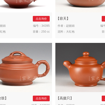
容天
点击询价
丽娟
编号：
34395
作者：
赵丽娟
编
红袍
容量：
250 cc
泥料：
大红袍
容
竹鼓
高掇只
点击询价