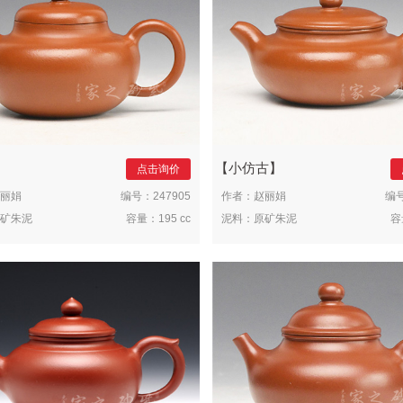
小仿古
点击询价
丽娟
编号：
247905
作者：
赵丽娟
编
矿朱泥
容量：
195 cc
泥料：
原矿朱泥
容