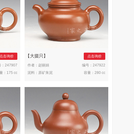
大掇只
点击询价
点击询价
号：
247907
作者：
赵丽娟
编号：
247922
量：
175 cc
泥料：
原矿朱泥
容量：
280 cc