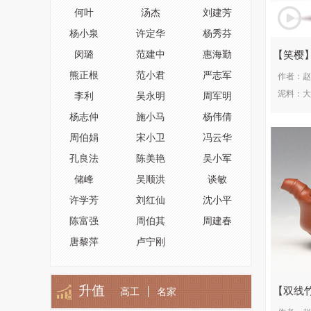
何叶
汤杰
刘建芳
杨小泉
许定华
杨秀芬
笑樱
闵璐
范建中
惠海勤
熊正根
范小君
严志军
作者：
赵
泥料：
大
李利
吴永明
周军明
杨志仲
施小马
杨伟倩
周伯娟
宋小卫
冯云华
孔良法
陈美艳
吴小军
储峰
吴顺洪
谈敏
许学芳
刘红仙
沈小平
陈富强
周伯其
周建春
唐黎萍
卢宁刚
升值
双线
高工
名家