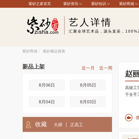
紫砂之家首页
紫砂资讯
紫砂知识
紫砂商城
艺人详情
汇聚全球艺术品，源头直采，100%
紫砂商城
〉
紫砂藏品搜索
新品上架
近一月
近一周
赵
8月06日
8月05日
高级工
于全手
8月04日
8月03日
收藏
大师
正高工