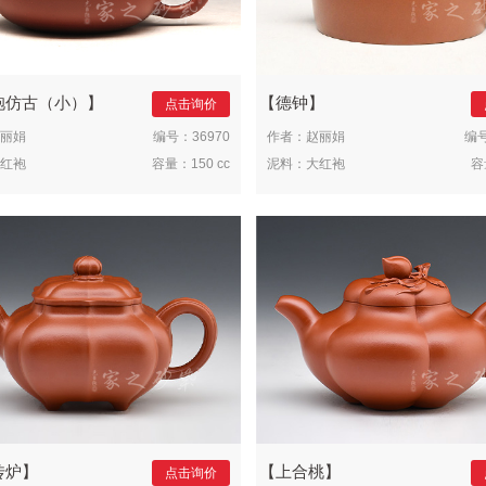
袍仿古（小）
德钟
点击询价
丽娟
编号：
36970
作者：
赵丽娟
编
红袍
容量：
150 cc
泥料：
大红袍
容
传炉
上合桃
点击询价