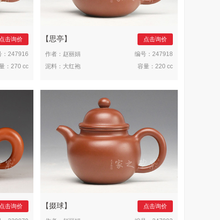
思亭
点击询价
点击询价
号：
247916
作者：
赵丽娟
编号：
247918
量：
270 cc
泥料：
大红袍
容量：
220 cc
掇球
点击询价
点击询价