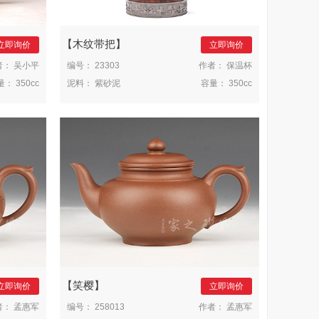
木纹带把
立即询价
立即询价
者：
吴小平
编号：
23303
作者：
保温杯
量：
350cc
泥料：
紫砂泥
容量：
350cc
笑樱
立即询价
立即询价
者：
孟惠军
编号：
258013
作者：
孟惠军