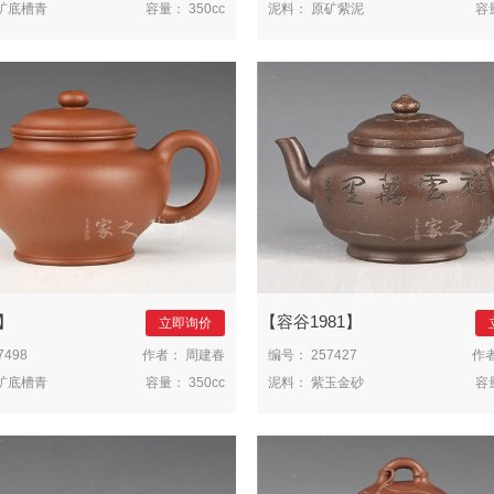
矿底槽青
容量：
350cc
泥料：
原矿紫泥
容
容谷1981
立即询价
7498
作者：
周建春
编号：
257427
作
矿底槽青
容量：
350cc
泥料：
紫玉金砂
容