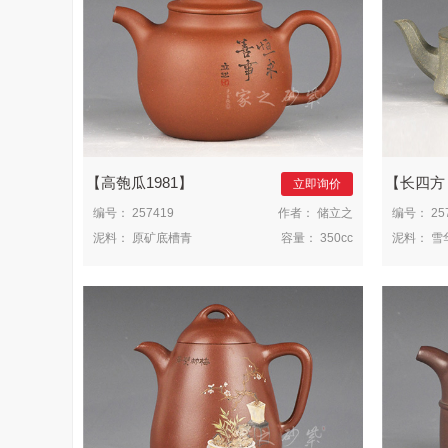
高匏瓜1981
长四方（绍培
立即询价
编号：
257419
作者：
储立之
编号：
25
泥料：
原矿底槽青
容量：
350cc
泥料：
雪