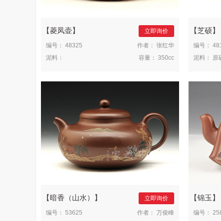
菱凤壶
芝硕
立即询价
编号：
48325
作者：
张红华
编号：
48
泥料：
容量：
350cc
泥料：
原
暗香（山水）
锦玉
立即询价
编号：
53625
作者：
万俊峰
编号：
25