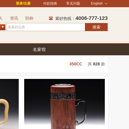
登录/注册
付款指南
常见问题
English
4006-777-123
人
资讯
职称
紫砂热线：
搜索
名家馆
350CC
共
828
款