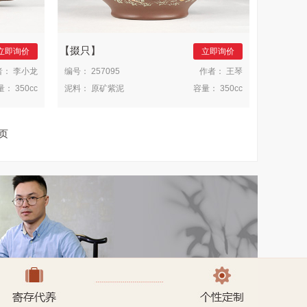
掇只
立即询价
立即询价
者：
李小龙
编号：
257095
作者：
王琴
量：
350cc
泥料：
原矿紫泥
容量：
350cc
页