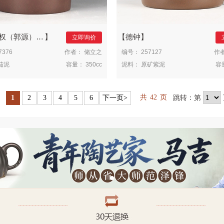
（郭源）2023
德钟
立即询价
7376
作者：
储立之
编号：
257127
作
茄泥
容量：
350cc
泥料：
原矿紫泥
容
共
42
页
跳转：第
1
2
3
4
5
6
下一页>