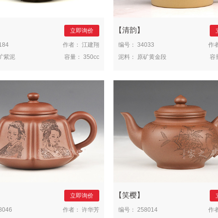
清韵
立即询价
184
作者：
江建翔
编号：
34033
作
矿紫泥
容量：
350cc
泥料：
原矿黄金段
容
笑樱
立即询价
8046
作者：
许华芳
编号：
258014
作