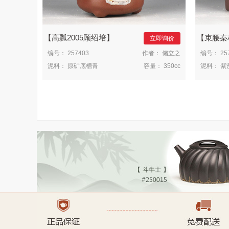
高瓢2005顾绍培
束腰秦权
立即询价
编号：
257403
作者：
储立之
编号：
25
泥料：
原矿底槽青
容量：
350cc
泥料：
紫