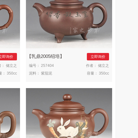
乳鼎2005绍培
立即询价
立即询价
者：
储立之
编号：
257404
作者：
储立之
量：
350cc
泥料：
紫茄泥
容量：
350cc