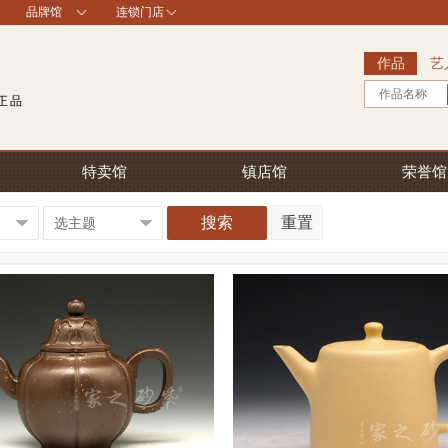
品牌馆
连锁门店
作品
艺
作品名称
正品
特卖馆
镇店馆
荣誉馆
搜索
重置