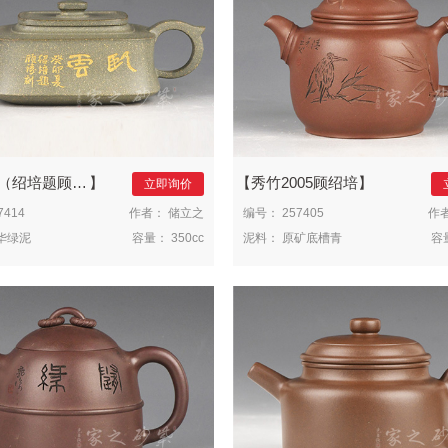
题顾涛刻）2023癸卯
秀竹2005顾绍培
立即询价
7414
作者：
储立之
编号：
257405
作
华绿泥
容量：
350cc
泥料：
原矿底槽青
容