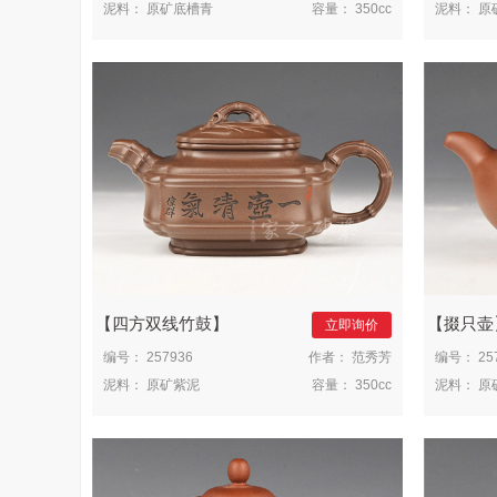
泥料：
原矿底槽青
容量：
350cc
泥料：
原
四方双线竹鼓
掇只壶
立即询价
编号：
257936
作者：
范秀芳
编号：
25
泥料：
原矿紫泥
容量：
350cc
泥料：
原